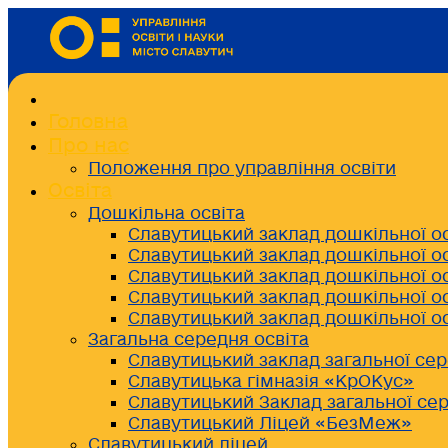
Головна
Про нас
Положення про управління освіти
Освіта
Дошкільна освіта
Славутицький заклад дошкільної о
Славутицький заклад дошкільної о
Славутицький заклад дошкільної о
Славутицький заклад дошкільної о
Славутицький заклад дошкільної о
Загальна середня освіта
Славутицький заклад загальної сер
Славутицька гімназія «КрОКус»
Славутицький Заклад загальної сер
Славутицький Ліцей «БезМеж»
Славутицький ліцей