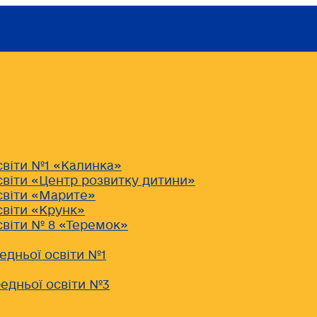
світи №1 «Калинка»
світи «Центр розвитку дитини»
світи «Марите»
світи «Крунк»
світи № 8 «Теремок»
едньої освіти №1
едньої освіти №3