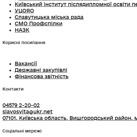
Київський інститут післядипломної освіти п
УЦОЯО
Славутицька міська рада
СМО Профспілки
НАЗК
Корисні посилання
Вакансії
Державні закупівлі
Фінансова звітність
Контакти
04579 2-20-02
slavosvita@ukr.net
07101, Київська область, Вишгородський район, м
Соціальні мережі