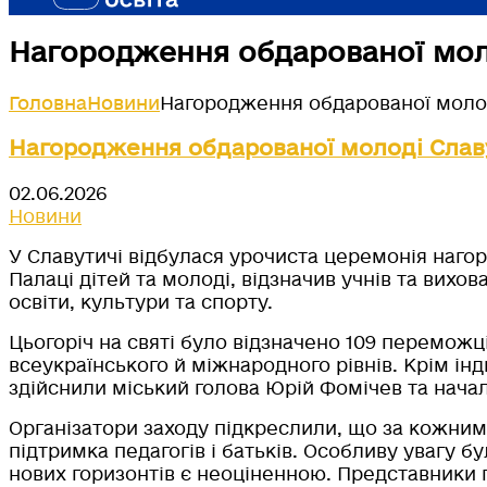
Нагородження обдарованої моло
Головна
Новини
Нагородження обдарованої молод
Нагородження обдарованої молоді Славу
02.06.2026
Новини
У Славутичі відбулася урочиста церемонія наго
Палаці дітей та молоді, відзначив учнів та вихо
освіти, культури та спорту.
Цьогоріч на святі було відзначено 109 переможці
всеукраїнського й міжнародного рівнів. Крім ін
здійснили міський голова Юрій Фомічев та начал
Організатори заходу підкреслили, що за кожним
підтримка педагогів і батьків. Особливу увагу б
нових горизонтів є неоціненною. Представники 