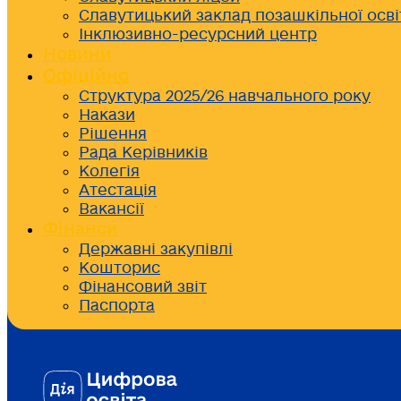
Славутицький заклад позашкільної осві
Інклюзивно-ресурсний центр
Новини
Офіційно
Структура 2025/26 навчального року
Накази
Рішення
Рада Керівників
Колегія
Атестація
Вакансії
Фінанси
Державні закупівлі
Кошторис
Фінансовий звіт
Паспорта