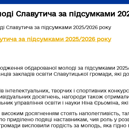
ді Славутича за підсумками 202
і Славутича за підсумками 2025/2026 року
тича за підсумками 2025/2026 року
родження обдарованої молоді за підсумками 2025/
ванців закладів освіти Славутицької громади, які 
в інтелектуальних, творчих і спортивних конкурсі
дивідуальних досягнень, нагороди також отримали
ьник управління освіти і науки Ніна Єрьоміна, я
 високим досягненням стоять наполегливість, тал
уло приділено подяці наставникам, чия роль у роз
громади висловили гордість за молодь, яка гідно