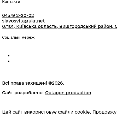
Контакти
04579 2-20-02
slavosvita@ukr.net
07101, Київська область, Вишгородський район, м
Соціальні мережі
Всі права захищені ©2026.
Сайт розроблено:
Octagon production
Цей сайт використовує файли cookie. Продовжую