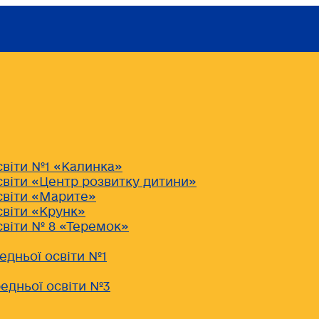
світи №1 «Калинка»
світи «Центр розвитку дитини»
світи «Марите»
світи «Крунк»
світи № 8 «Теремок»
едньої освіти №1
едньої освіти №3