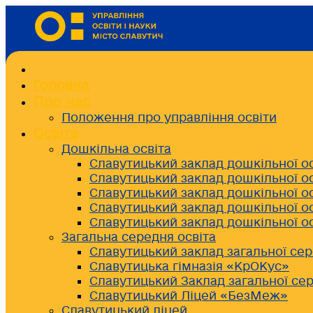
Головна
Про нас
Положення про управління освіти
Освіта
Дошкільна освіта
Славутицький заклад дошкільної о
Славутицький заклад дошкільної о
Славутицький заклад дошкільної о
Славутицький заклад дошкільної о
Славутицький заклад дошкільної о
Загальна середня освіта
Славутицький заклад загальної сер
Славутицька гімназія «КрОКус»
Славутицький Заклад загальної сер
Славутицький Ліцей «БезМеж»
Славутицький ліцей