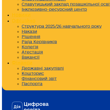
Славутицький заклад позашкільної осві
Інклюзивно-ресурсний центр
Новини
Офіційно
Структура 2025/26 навчального року
Накази
Рішення
Рада Керівників
Колегія
Атестація
Вакансії
Фінанси
Державні закупівлі
Кошторис
Фінансовий звіт
Паспорта