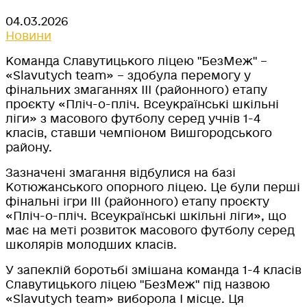
04.03.2026
Новини
Команда Славутицького ліцею "БезМеж" –
«Slavutych team» – здобула перемогу у
фінальних змаганнях ІІІ (районного) етапу
проєкту «Пліч-о-пліч. Всеукраїнські шкільні
ліги» з масового футболу серед учнів 1-4
класів, ставши чемпіоном Вишгородського
району.
Зазначені змагання відбулися на базі
Котюжанського опорного ліцею. Це були перші
фінальні ігри ІІІ (районного) етапу проєкту
«Пліч-о-пліч. Всеукраїнські шкільні ліги», що
має на меті розвиток масового футболу серед
школярів молодших класів.
У запеклій боротьбі змішана команда 1-4 класів
Славутицького ліцею "БезМеж" під назвою
«Slavutych team» виборола І місце. Ця