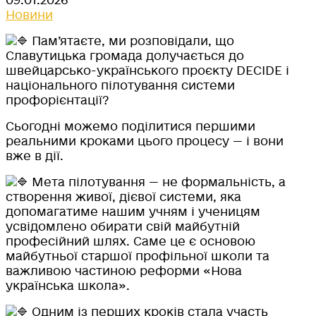
09.01.2026
Новини
П
ам’ятаєте, ми розповідали, що
Славутицька громада долучається до
швейцарсько-українського проєкту DECIDE і
національного пілотування системи
профорієнтації?
Сьогодні можемо поділитися першими
реальними кроками цього процесу — і вони
вже в дії.
Мета пілотування — не формальність, а
створення живої, дієвої системи, яка
допомагатиме нашим учням і ученицям
усвідомлено обирати свій майбутній
професійний шлях. Саме це є основою
майбутньої старшої профільної школи та
важливою частиною реформи «Нова
українська школа».
Одним із перших кроків стала участь