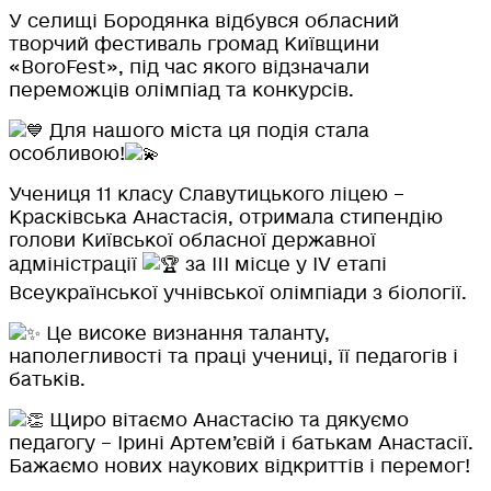
У
селищі Бородянка відбувся обласний
творчий фестиваль громад Київщини
«BoroFest», під час якого відзначали
переможців олімпіад та конкурсів.
Для нашого міста ця подія стала
особливою!
Учениця 11 класу Славутицького ліцею –
Красківська Анастасія, отримала стипендію
голови Київської обласної державної
адміністрації
за III місце у IV етапі
Всеукраїнської учнівської олімпіади з біології.
Це високе визнання таланту,
наполегливості та праці учениці, її педагогів і
батьків.
Щиро вітаємо Анастасію та дякуємо
педагогу – Ірині Артем’євій і батькам Анастасії.
Бажаємо нових наукових відкриттів і перемог!