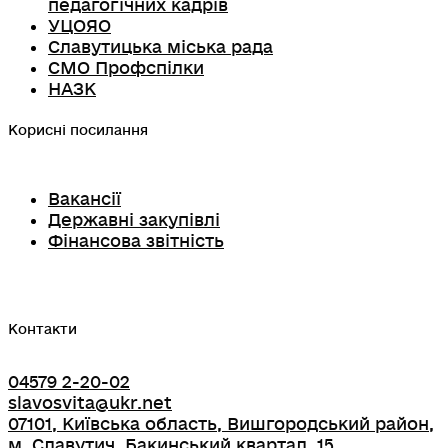
педагогічних кадрів
УЦОЯО
Славутицька міська рада
СМО Профспілки
НАЗК
Корисні посилання
Вакансії
Державні закупівлі
Фінансова звітність
Контакти
04579 2-20-02
slavosvita@ukr.net
07101, Київська область, Вишгородський район,
м. Славутич, Бакинський квартал, 15