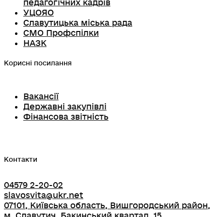
педагогічних кадрів
УЦОЯО
Славутицька міська рада
СМО Профспілки
НАЗК
Корисні посилання
Вакансії
Державні закупівлі
Фінансова звітність
Контакти
04579 2-20-02
slavosvita@ukr.net
07101, Київська область, Вишгородський район,
м. Славутич, Бакинський квартал, 15