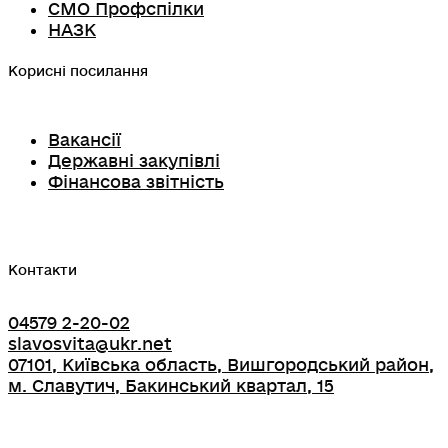
СМО Профспілки
НАЗК
Корисні посилання
Вакансії
Державні закупівлі
Фінансова звітність
Контакти
04579 2-20-02
slavosvita@ukr.net
07101, Київська область, Вишгородський район,
м. Славутич, Бакинський квартал, 15