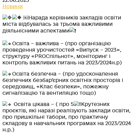
22.06.2023
Новини
￼Нарада керівників закладів освіти
міста відбувалась за трьома важливими
діяльнісними аспектами
Освіта – важлива – (про організацію
проведення урочистостей «Випуск – 2023»,
структуру «PROСпільнот», моніторинг і
контроль важливих питань на 2023/2024н.р)
Освіта безпечна – (про удосконалення
безпечних безбар’єрних освітніх просторів і
середовищ, «Клас безпеки», пожежну
сигналізацію та вентиляцію тощо)
Освіта цікава – ( про 5
Крутезних
проєктів, які наразі
реалізують заклади освіти,
про пришкільні табори, про практичну
складову в навчальних програмах на 2023/2024
н.р.)