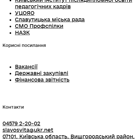
Київський інститут післядипломної освіти
педагогічних кадрів
УЦОЯО
Славутицька міська рада
СМО Профспілки
НАЗК
Корисні посилання
Вакансії
Державні закупівлі
Фінансова звітність
Контакти
04579 2-20-02
slavosvita@ukr.net
07101, Київська область, Вишгородський район,