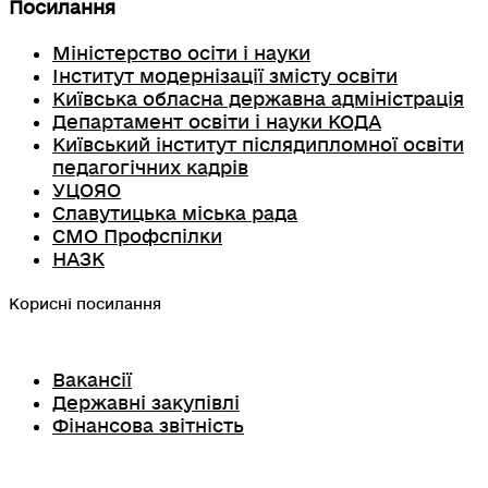
Посилання
Міністерство осіти і науки
Інститут модернізації змісту освіти
Київська обласна державна адміністрація
Департамент освіти і науки КОДА
Київський інститут післядипломної освіти
педагогічних кадрів
УЦОЯО
Славутицька міська рада
СМО Профспілки
НАЗК
Корисні посилання
Вакансії
Державні закупівлі
Фінансова звітність