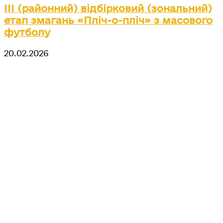
ІІІ (районний) відбірковий (зональний)
етап змагань «Пліч-о-пліч» з масового
футболу
20.02.2026