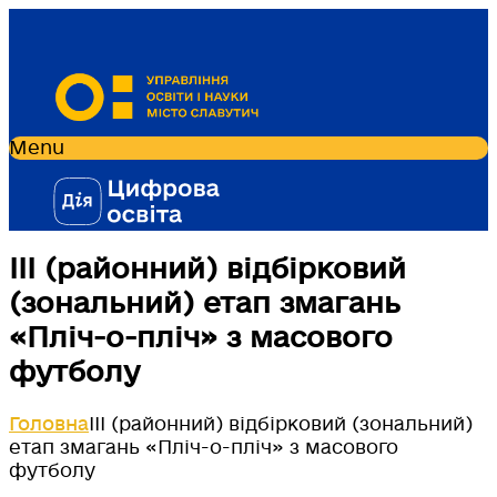
Menu
ІІІ (районний) відбірковий
(зональний) етап змагань
«Пліч-о-пліч» з масового
футболу
Головна
ІІІ (районний) відбірковий (зональний)
етап змагань «Пліч-о-пліч» з масового
футболу