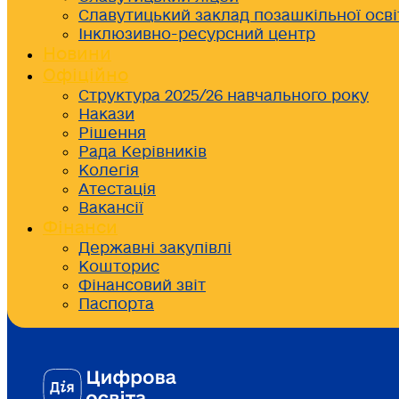
Славутицький заклад позашкільної осві
Інклюзивно-ресурсний центр
Новини
Офіційно
Структура 2025/26 навчального року
Накази
Рішення
Рада Керівників
Колегія
Атестація
Вакансії
Фінанси
Державні закупівлі
Кошторис
Фінансовий звіт
Паспорта