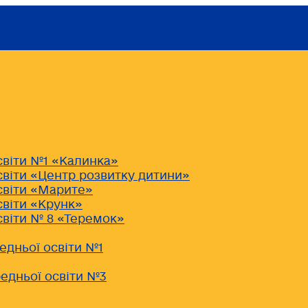
світи №1 «Калинка»
світи «Центр розвитку дитини»
світи «Марите»
світи «Крунк»
світи № 8 «Теремок»
едньої освіти №1
едньої освіти №3