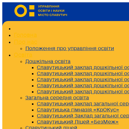
Головна
Про нас
Положення про управління освіти
Освіта
Дошкільна освіта
Славутицький заклад дошкільної о
Славутицький заклад дошкільної о
Славутицький заклад дошкільної о
Славутицький заклад дошкільної о
Славутицький заклад дошкільної о
Загальна середня освіта
Славутицький заклад загальної сер
Славутицька гімназія «КрОКус»
Славутицький Заклад загальної сер
Славутицький Ліцей «БезМеж»
Славутицький ліцей