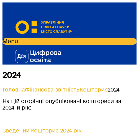
Menu
2024
Головна
Фінансова звітність
Кошторис
2024
На цій сторінці опубліковані кошториси за
2024-й рік:
Зведений кошторис 2024 рік