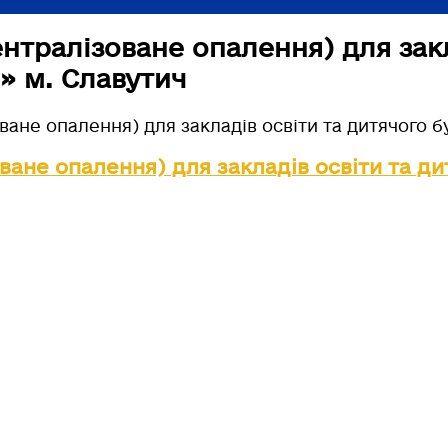
ентралізоване опалення) для закл
» м. Славутич
оване опалення) для закладів освіти та дитячого 
оване опалення) для закладів освіти та д