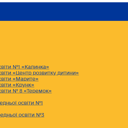
світи №1 «Калинка»
світи «Центр розвитку дитини»
світи «Марите»
світи «Крунк»
світи № 8 «Теремок»
едньої освіти №1
едньої освіти №3