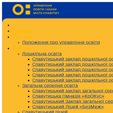
Головна
Про нас
Положення про управління освіти
Освіта
Дошкільна освіта
Славутицький заклад дошкільної о
Славутицький заклад дошкільної о
Славутицький заклад дошкільної о
Славутицький заклад дошкільної о
Славутицький заклад дошкільної о
Загальна середня освіта
Славутицький заклад загальної сер
Славутицька гімназія «КрОКус»
Славутицький Заклад загальної сер
Славутицький Ліцей «БезМеж»
Славутицький ліцей