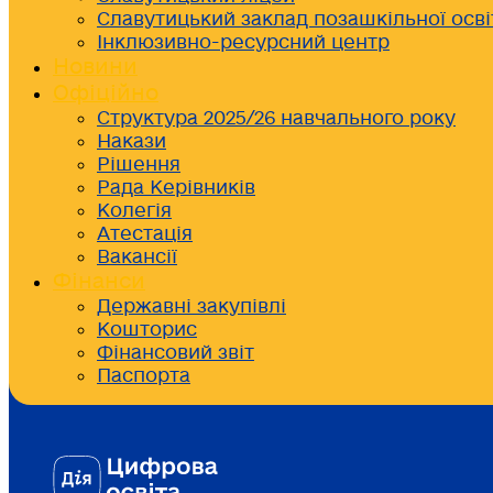
Славутицький заклад позашкільної осві
Інклюзивно-ресурсний центр
Новини
Офіційно
Структура 2025/26 навчального року
Накази
Рішення
Рада Керівників
Колегія
Атестація
Вакансії
Фінанси
Державні закупівлі
Кошторис
Фінансовий звіт
Паспорта