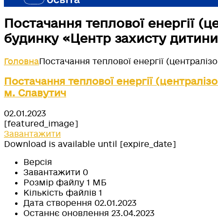
Постачання теплової енергії (ц
будинку «Центр захисту дитини
Головна
Постачання теплової енергії (централіз
Постачання теплової енергії (централіз
м. Славутич
02.01.2023
[featured_image]
Завантажити
Download is available until [expire_date]
Версія
Завантажити
0
Розмір файлу
1 МБ
Кількість файлів
1
Дата створення
02.01.2023
Останнє оновлення
23.04.2023