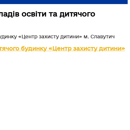
адів освіти та дитячого
будинку «Центр захисту дитини» м. Славутич
итячого будинку «Центр захисту дитини»