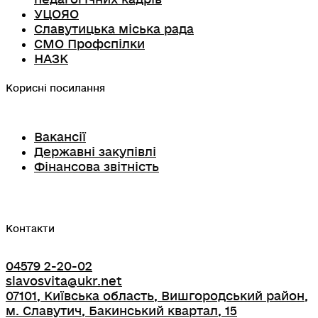
УЦОЯО
Славутицька міська рада
СМО Профспілки
НАЗК
Корисні посилання
Вакансії
Державні закупівлі
Фінансова звітність
Контакти
04579 2-20-02
slavosvita@ukr.net
07101, Київська область, Вишгородський район,
м. Славутич, Бакинський квартал, 15