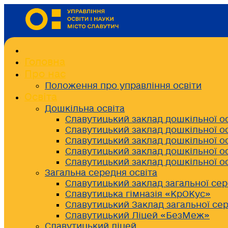
Головна
Про нас
Положення про управління освіти
Освіта
Дошкільна освіта
Славутицький заклад дошкільної о
Славутицький заклад дошкільної о
Славутицький заклад дошкільної о
Славутицький заклад дошкільної о
Славутицький заклад дошкільної о
Загальна середня освіта
Славутицький заклад загальної сер
Славутицька гімназія «КрОКус»
Славутицький Заклад загальної сер
Славутицький Ліцей «БезМеж»
Славутицький ліцей