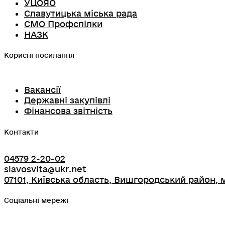
УЦОЯО
Славутицька міська рада
СМО Профспілки
НАЗК
Корисні посилання
Вакансії
Державні закупівлі
Фінансова звітність
Контакти
04579 2-20-02
slavosvita@ukr.net
07101, Київська область, Вишгородський район, м
Соціальні мережі