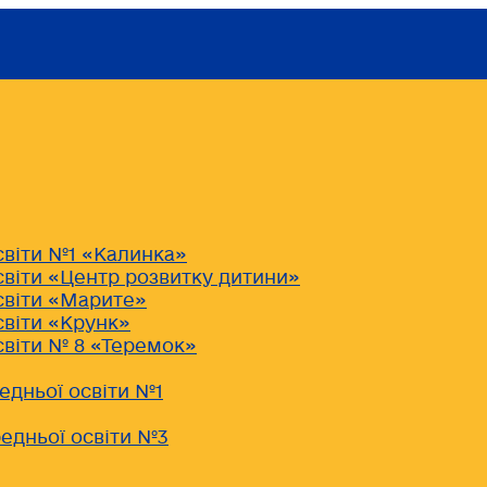
світи №1 «Калинка»
світи «Центр розвитку дитини»
світи «Марите»
світи «Крунк»
світи № 8 «Теремок»
едньої освіти №1
едньої освіти №3