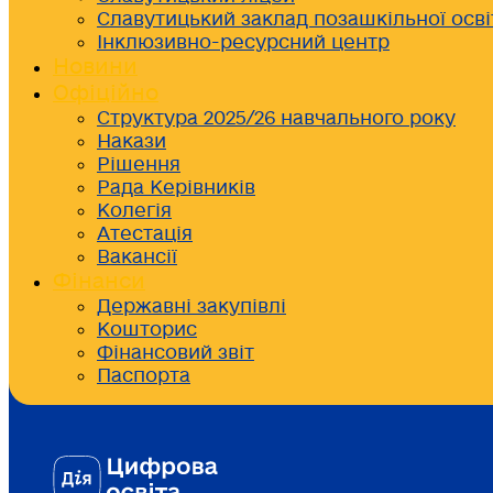
Славутицький заклад позашкільної осві
Інклюзивно-ресурсний центр
Новини
Офіційно
Структура 2025/26 навчального року
Накази
Рішення
Рада Керівників
Колегія
Атестація
Вакансії
Фінанси
Державні закупівлі
Кошторис
Фінансовий звіт
Паспорта