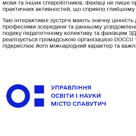
мови та інших співробітників. Фахівці не лише п
практичних активностей, що сприяло глибшому 
Такі інтерактивні зустрічі мають значну цінніс
професіями зсередини та ранньому усвідомлен
подяку педагогічному колективу та фахівцям ЗД
реалізується громадською організацією DOCCU та
підкреслює його міжнародний характер та важли