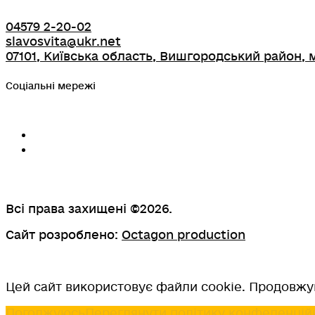
04579 2-20-02
slavosvita@ukr.net
07101, Київська область, Вишгородський район, м
Соціальні мережі
Всі права захищені ©2026.
Сайт розроблено:
Octagon production
Цей сайт використовує файли cookie. Продовжую
Погоджуюсь
Переглянути політику конфеденцій