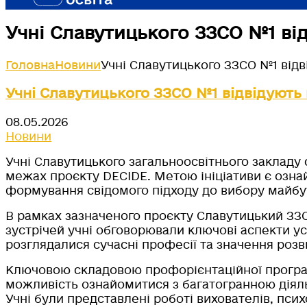
Учні Славутицького ЗЗСО №1 ві
Головна
Новини
Учні Славутицького ЗЗСО №1 відв
Учні Славутицького ЗЗСО №1 відвідують
08.05.2026
Новини
Учні Славутицького загальноосвітнього закладу 
межах проєкту DECIDE. Метою ініціативи є озна
формування свідомого підходу до вибору майбу
В рамках зазначеного проєкту Славутицький ЗЗСО
зустрічей учні обговорювали ключові аспекти у
розглядалися сучасні професії та значення розв
Ключовою складовою профорієнтаційної програм
можливість ознайомитися з багатогранною діяльн
Учні були представлені роботі вихователів, псих