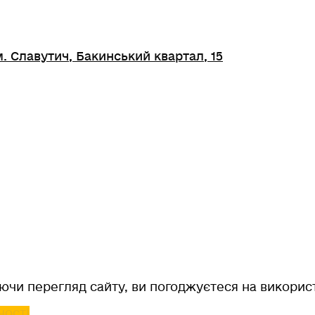
. Славутич, Бакинський квартал, 15
чи перегляд сайту, ви погоджуєтеся на використ
ності