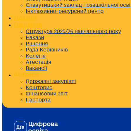
Славутицький заклад позашкільної осві
Інклюзивно-ресурсний центр
Новини
Офіційно
Структура 2025/26 навчального року
Накази
Рішення
Рада Керівників
Колегія
Атестація
Вакансії
Фінанси
Державні закупівлі
Кошторис
Фінансовий звіт
Паспорта