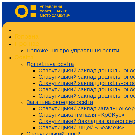
Головна
Про нас
Положення про управління освіти
Освіта
Дошкільна освіта
Славутицький заклад дошкільної о
Славутицький заклад дошкільної о
Славутицький заклад дошкільної о
Славутицький заклад дошкільної о
Славутицький заклад дошкільної о
Загальна середня освіта
Славутицький заклад загальної сер
Славутицька гімназія «КрОКус»
Славутицький Заклад загальної сер
Славутицький Ліцей «БезМеж»
Славутицький ліцей