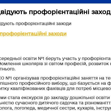
двідують профорієнтаційні захо
ідують профорієнтаційні заходи
 профорієнтаційні заходи
середньої освіти №1 беруть участь у профорієнта
йомлення школярів зі світом професій, розвиток 
тнього.
 №1 організував профорієнтаційні заняття на те
спішного професійного вибору, що базується на ф
итку кваліфікованих фахівців для потреб місцево
и стала екскурсія до закладу дошкільної освіти
істю сучасного дитячого садочка та різноманіття
олога, логопеда, медичної сестри, кухарів, інстру