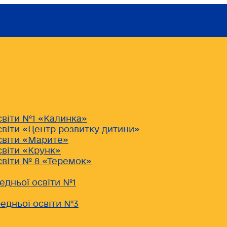
світи №1 «Калинка»
світи «Центр розвитку дитини»
світи «Марите»
світи «Крунк»
світи № 8 «Теремок»
едньої освіти №1
едньої освіти №3