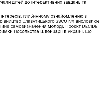
учали дітей до інтерактивних завдань та
х інтересів, глибинному ознайомленню з
ерівництво Славутицького ЗЗСО №1 висловлює
сійне самовизначення молоді. Проєкт DECIDE
тримки Посольства Швейцарії в Україні, що