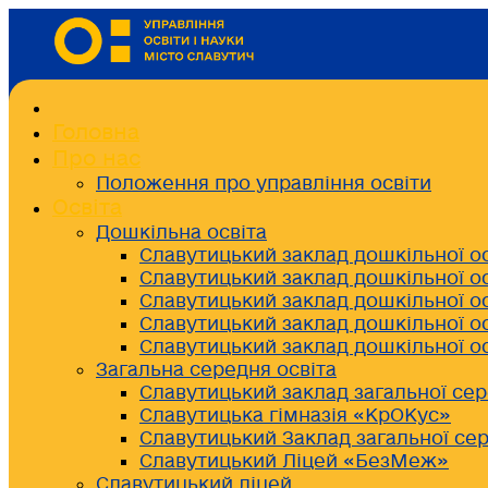
Головна
Про нас
Положення про управління освіти
Освіта
Дошкільна освіта
Славутицький заклад дошкільної о
Славутицький заклад дошкільної о
Славутицький заклад дошкільної о
Славутицький заклад дошкільної о
Славутицький заклад дошкільної о
Загальна середня освіта
Славутицький заклад загальної сер
Славутицька гімназія «КрОКус»
Славутицький Заклад загальної сер
Славутицький Ліцей «БезМеж»
Славутицький ліцей