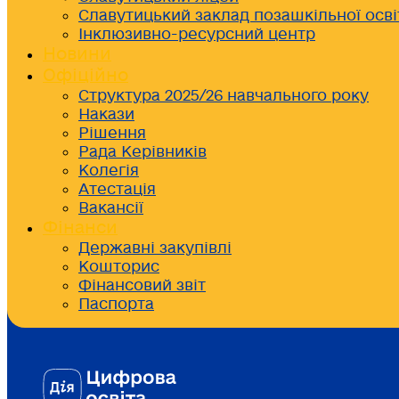
Славутицький заклад позашкільної осві
Інклюзивно-ресурсний центр
Новини
Офіційно
Структура 2025/26 навчального року
Накази
Рішення
Рада Керівників
Колегія
Атестація
Вакансії
Фінанси
Державні закупівлі
Кошторис
Фінансовий звіт
Паспорта