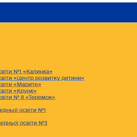
світи №1 «Калинка»
світи «Центр розвитку дитини»
світи «Марите»
світи «Крунк»
світи № 8 «Теремок»
едньої освіти №1
едньої освіти №3