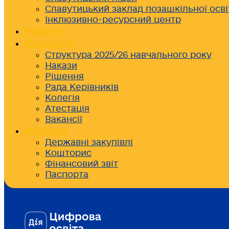
Славутицький заклад позашкільної осві
Інклюзивно-ресурсний центр
Новини
Офіційно
Структура 2025/26 навчального року
Накази
Рішення
Рада Керівників
Колегія
Атестація
Вакансії
Фінанси
Державні закупівлі
Кошторис
Фінансовий звіт
Паспорта