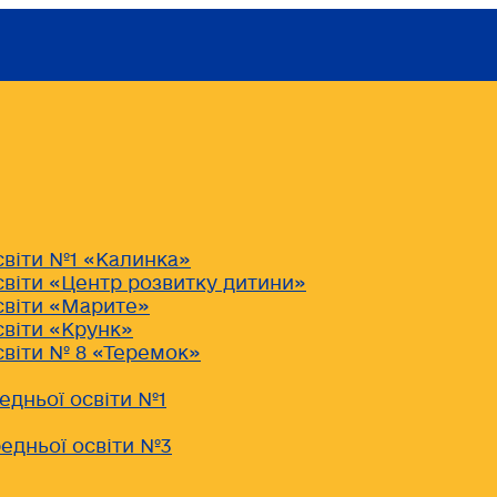
світи №1 «Калинка»
світи «Центр розвитку дитини»
світи «Марите»
світи «Крунк»
світи № 8 «Теремок»
едньої освіти №1
едньої освіти №3