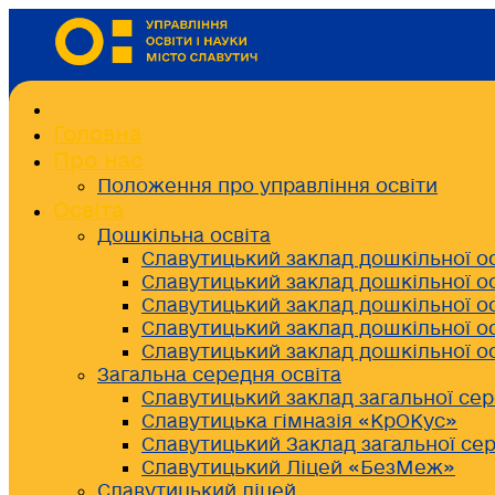
Головна
Про нас
Положення про управління освіти
Освіта
Дошкільна освіта
Славутицький заклад дошкільної о
Славутицький заклад дошкільної о
Славутицький заклад дошкільної о
Славутицький заклад дошкільної о
Славутицький заклад дошкільної о
Загальна середня освіта
Славутицький заклад загальної сер
Славутицька гімназія «КрОКус»
Славутицький Заклад загальної сер
Славутицький Ліцей «БезМеж»
Славутицький ліцей