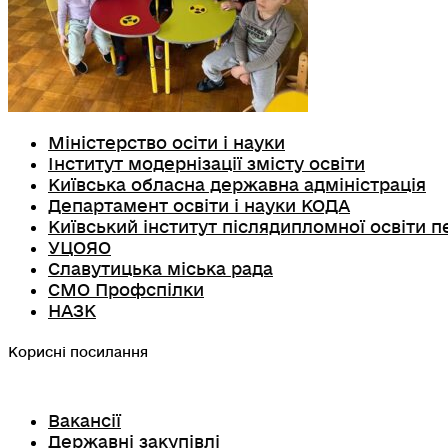
Міністерство осіти і науки
Інститут модернізації змісту освіти
Київська обласна державна адміністрація
Департамент освіти і науки КОДА
Київський інститут післядипломної освіти п
УЦОЯО
Славутицька міська рада
СМО Профспілки
НАЗК
Корисні посилання
Вакансії
Державні закупівлі