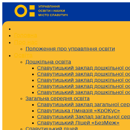
Головна
Про нас
Положення про управління освіти
Освіта
Дошкільна освіта
Славутицький заклад дошкільної о
Славутицький заклад дошкільної о
Славутицький заклад дошкільної о
Славутицький заклад дошкільної о
Славутицький заклад дошкільної о
Загальна середня освіта
Славутицький заклад загальної сер
Славутицька гімназія «КрОКус»
Славутицький Заклад загальної сер
Славутицький Ліцей «БезМеж»
Славутицький ліцей