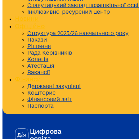
Славутицький заклад позашкільної осві
Інклюзивно-ресурсний центр
Новини
Офіційно
Структура 2025/26 навчального року
Накази
Рішення
Рада Керівників
Колегія
Атестація
Вакансії
Фінанси
Державні закупівлі
Кошторис
Фінансовий звіт
Паспорта