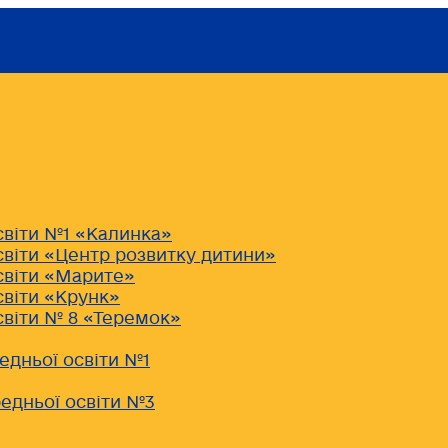
світи №1 «Калинка»
світи «Центр розвитку дитини»
світи «Марите»
світи «Крунк»
світи № 8 «Теремок»
едньої освіти №1
едньої освіти №3