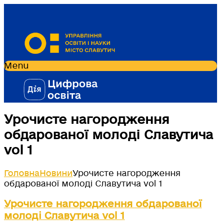
Menu
Урочисте нагородження
обдарованої молоді Славутича
vol 1
Головна
Новини
Урочисте нагородження
обдарованої молоді Славутича vol 1
Урочисте нагородження обдарованої
молоді Славутича vol 1